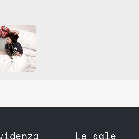
videnza
Le sale