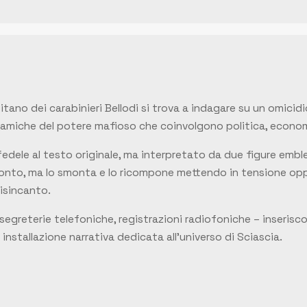
 capitano dei carabinieri Bellodi si trova a indagare su un omi
amiche del potere mafioso che coinvolgono politica, economi
fedele al testo originale, ma interpretato da due figure embl
cconto, ma lo smonta e lo ricompone mettendo in tensione opp
disincanto.
, segreterie telefoniche, registrazioni radiofoniche – inseris
installazione narrativa dedicata all’universo di Sciascia.