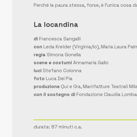
Perché la paura stessa, forse, è l’unica cosa d
La locandina
di
Francesca Sangalli
con
Leda Kreider (
Virginia/Io
), Maria Laura Palm
regia
Simona Gonella
scene e costumi
Annamaria Gallo
luci
Stefano Colonna
foto
Luca Del Pia
produzione
Qui e Ora, Manifatture Teatrali Mi
con il sostegno di
Fondazione Claudia Lombard
durata: 87 minuti c.a.