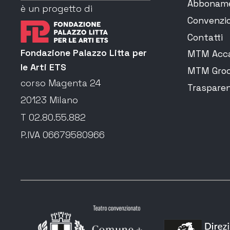
Abbonam
è un progetto di
Convenzio
Contatti
Fondazione Palazzo Litta per
MTM Acca
le Arti ETS
MTM Groc
corso Magenta 24
Traspare
20123 Milano
T 02.80.55.882
P.IVA 06679580966