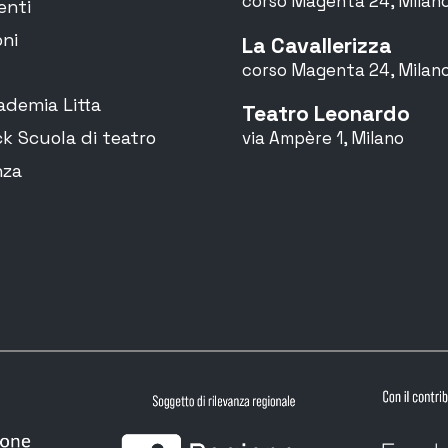
corso Magenta 24, Milan
enti
ni
La Cavallerizza
corso Magenta 24, Milan
demia Litta
Teatro Leonardo
k Scuola di teatro
via Ampère 1, Milano
nza