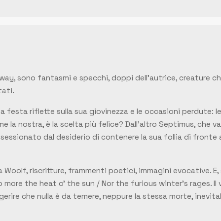
oway
, sono fantasmi e specchi, doppi dell’autrice, creature 
ati.
a festa riflette sulla sua giovinezza e le occasioni perdute: l
 la nostra, è la scelta più felice? Dall’altro Septimus, che va
, ossessionato dal desiderio di contenere la sua follia di fron
a Woolf, riscritture, frammenti poetici, immagini evocative. E,
no more
the heat o’ the sun / Nor the furious winter’s rages
. I
erire che nulla è da temere, neppure la stessa morte, inevita