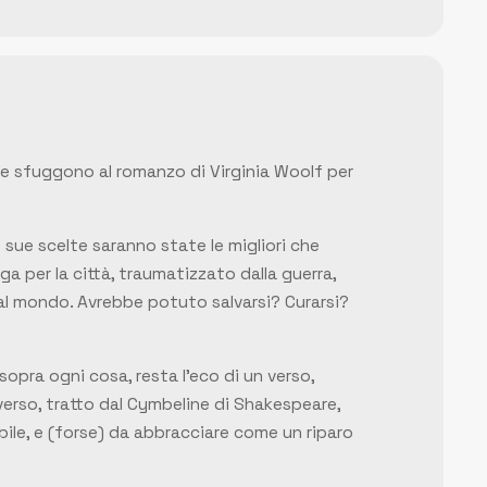
che sfuggono al romanzo di Virginia Woolf per
e sue scelte saranno state le migliori che
ga per la città, traumatizzato dalla guerra,
te al mondo. Avrebbe potuto salvarsi? Curarsi?
 sopra ogni cosa, resta l’eco di un verso,
l verso, tratto dal
Cymbeline
di Shakespeare,
bile, e (forse) da abbracciare come un riparo