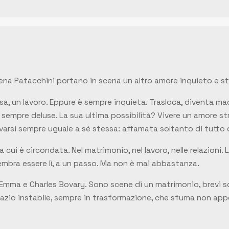
lena Patacchini portano in scena un altro amore inquieto e s
sa, un lavoro. Eppure è sempre inquieta. Trasloca, diventa ma
sempre deluse. La sua ultima possibilità? Vivere un amore str
ovarsi sempre uguale a sé stessa: affamata soltanto di tutto q
cui è circondata. Nel matrimonio, nel lavoro, nelle relazioni.
 sembra essere lì, a un passo. Ma non è mai abbastanza.
a Emma e Charles Bovary. Sono scene di un matrimonio, brevi s
zio instabile, sempre in trasformazione, che sfuma non app