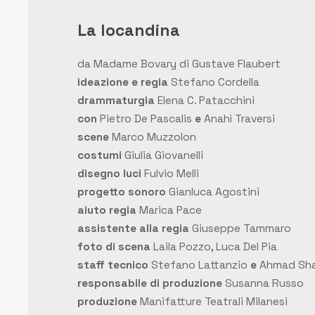
La locandina
da
Madame Bovary
di Gustave Flaubert
ideazione e regia
Stefano Cordella
drammaturgia
Elena C. Patacchini
con
Pietro De Pascalis
e
Anahì Traversi
scene
Marco Muzzolon
costumi
Giulia Giovanelli
disegno luci
Fulvio Melli
progetto sonoro
Gianluca Agostini
aiuto regia
Marica Pace
assistente alla regia
Giuseppe Tammaro
foto di scena
Laila Pozzo, Luca Del Pia
staff tecnico
Stefano Lattanzio
e
Ahmad Sha
responsabile di produzione
Susanna Russo
produzione
Manifatture Teatrali Milanesi